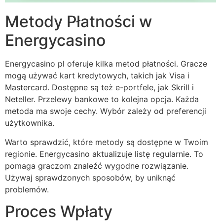
Metody Płatności w
Energycasino
Energycasino pl oferuje kilka metod płatności. Gracze
mogą używać kart kredytowych, takich jak Visa i
Mastercard. Dostępne są też e-portfele, jak Skrill i
Neteller. Przelewy bankowe to kolejna opcja. Każda
metoda ma swoje cechy. Wybór zależy od preferencji
użytkownika.
Warto sprawdzić, które metody są dostępne w Twoim
regionie. Energycasino aktualizuje listę regularnie. To
pomaga graczom znaleźć wygodne rozwiązanie.
Używaj sprawdzonych sposobów, by uniknąć
problemów.
Proces Wpłaty