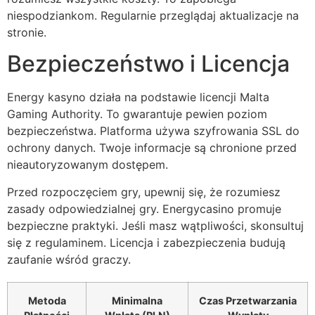
niespodziankom. Regularnie przeglądaj aktualizacje na
stronie.
Bezpieczeństwo i Licencja
Energy kasyno działa na podstawie licencji Malta
Gaming Authority. To gwarantuje pewien poziom
bezpieczeństwa. Platforma używa szyfrowania SSL do
ochrony danych. Twoje informacje są chronione przed
nieautoryzowanym dostępem.
Przed rozpoczęciem gry, upewnij się, że rozumiesz
zasady odpowiedzialnej gry. Energycasino promuje
bezpieczne praktyki. Jeśli masz wątpliwości, skonsultuj
się z regulaminem. Licencja i zabezpieczenia budują
zaufanie wśród graczy.
Metoda
Minimalna
Czas Przetwarzania