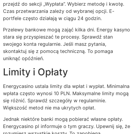
przejdź do sekcji „Wypłata”. Wybierz metodę i kwotę.
Czas przetwarzania zależy od wybranej opcji. E-
portfele często działają w ciągu 24 godzin.
Przelewy bankowe mogą zająć kilka dni. Energy kasyno
stara się przyspieszać te procesy. Sprawdź stan
swojego konta regularnie. Jeśli masz pytania,
skontaktuj się z pomocą techniczną. To pomaga
uniknąć opóźnień.
Limity i Opłaty
Energycasino ustala limity dla wpłat i wypłat. Minimalna
wpłata często wynosi 10 PLN. Maksymalne limity mogą
się różnić. Sprawdź szczegóły w regulaminie.
Większość metod nie ma ukrytych opłat.
Jednak niektóre banki mogą pobierać własne opłaty.
Energycasino pl informuje o tym graczy. Upewnij się, że
rozumiesz wszystkie koszty. To zapobiega