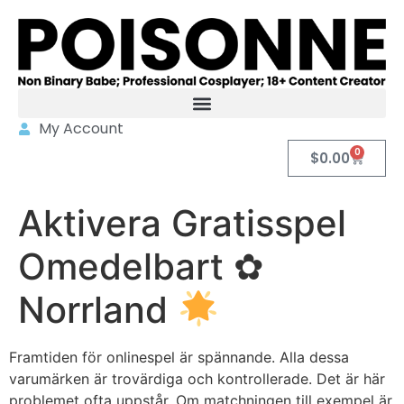
My Account
0
$
0.00
Aktivera Gratisspel
Omedelbart ✿
Norrland
Framtiden för onlinespel är spännande. Alla dessa
varumärken är trovärdiga och kontrollerade. Det är här
problemet ofta uppstår. Om matchningen till exempel är