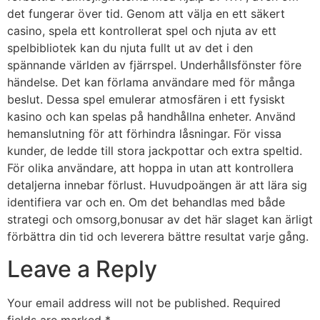
det fungerar över tid. Genom att välja en ett säkert
casino, spela ett kontrollerat spel och njuta av ett
spelbibliotek kan du njuta fullt ut av det i den
spännande världen av fjärrspel. Underhållsfönster före
händelse. Det kan förlama användare med för många
beslut. Dessa spel emulerar atmosfären i ett fysiskt
kasino och kan spelas på handhållna enheter. Använd
hemanslutning för att förhindra låsningar. För vissa
kunder, de ledde till stora jackpottar och extra speltid.
För olika användare, att hoppa in utan att kontrollera
detaljerna innebar förlust. Huvudpoängen är att lära sig
identifiera var och en. Om det behandlas med både
strategi och omsorg,bonusar av det här slaget kan ärligt
förbättra din tid och leverera bättre resultat varje gång.
Leave a Reply
Your email address will not be published.
Required
fields are marked
*