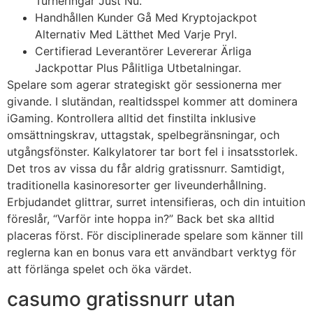
Turneringar Just Nu.
Handhållen Kunder Gå Med Kryptojackpot
Alternativ Med Lätthet Med Varje Pryl.
Certifierad Leverantörer Levererar Ärliga
Jackpottar Plus Pålitliga Utbetalningar.
Spelare som agerar strategiskt gör sessionerna mer
givande. I slutändan, realtidsspel kommer att dominera
iGaming. Kontrollera alltid det finstilta inklusive
omsättningskrav, uttagstak, spelbegränsningar, och
utgångsfönster. Kalkylatorer tar bort fel i insatsstorlek.
Det tros av vissa du får aldrig gratissnurr. Samtidigt,
traditionella kasinoresorter ger liveunderhållning.
Erbjudandet glittrar, surret intensifieras, och din intuition
föreslår, “Varför inte hoppa in?” Back bet ska alltid
placeras först. För disciplinerade spelare som känner till
reglerna kan en bonus vara ett användbart verktyg för
att förlänga spelet och öka värdet.
casumo gratissnurr utan