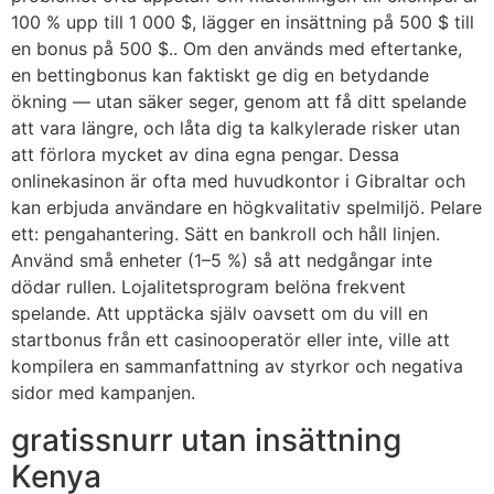
100 % upp till 1 000 $, lägger en insättning på 500 $ till
en bonus på 500 $.. Om den används med eftertanke,
en bettingbonus kan faktiskt ge dig en betydande
ökning — utan säker seger, genom att få ditt spelande
att vara längre, och låta dig ta kalkylerade risker utan
att förlora mycket av dina egna pengar. Dessa
onlinekasinon är ofta med huvudkontor i Gibraltar och
kan erbjuda användare en högkvalitativ spelmiljö. Pelare
ett: pengahantering. Sätt en bankroll och håll linjen.
Använd små enheter (1–5 %) så att nedgångar inte
dödar rullen. Lojalitetsprogram belöna frekvent
spelande. Att upptäcka själv oavsett om du vill en
startbonus från ett casinooperatör eller inte, ville att
kompilera en sammanfattning av styrkor och negativa
sidor med kampanjen.
gratissnurr utan insättning
Kenya